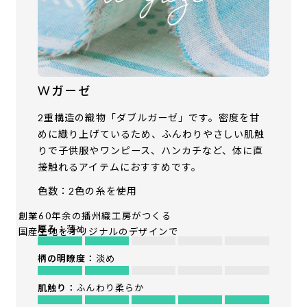
Wガーゼ
2重構造の織物「ダブルガーゼ」です。密度を甘
めに織り上げているため、ふんわりやさしい肌触
りで子供服やワンピース、ハンカチなど、体に直
接触れるアイテムにおすすめです。
色数：2色の糸を使用
創業60年余の播州織工房がつくる
厚み：
薄め
国産生地をオリジナルのデザインで
柄の明瞭度：
淡め
肌触り：
ふんわり柔らか